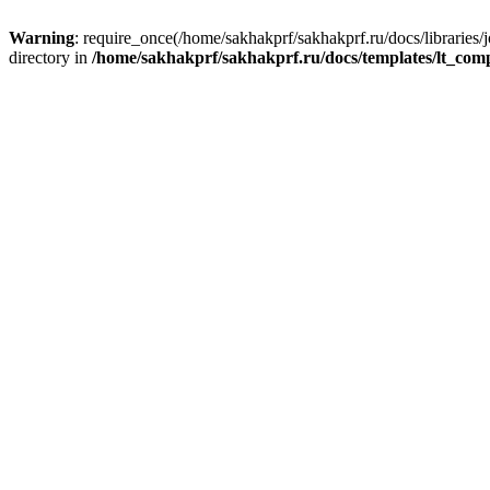
Warning
: require_once(/home/sakhakprf/sakhakprf.ru/docs/libraries/
directory in
/home/sakhakprf/sakhakprf.ru/docs/templates/lt_com