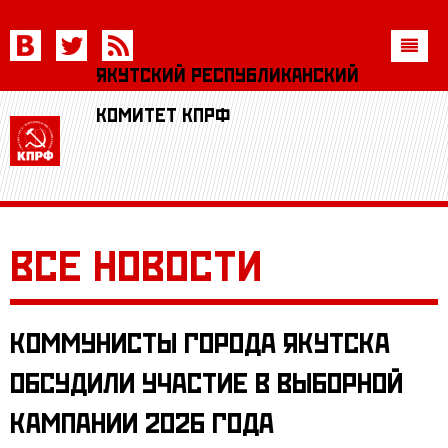
ЯКУТСКИЙ РЕСПУБЛИКАНСКИЙ
Новости
КОМИТЕТ
Официально
В мире
Анонсы
В России
Программа КПРФ
Вступить
В Якутии
Устав КПРФ
Контакты
Дети войны
Реском КПРФ
ВСЕ НОВОСТИ
История
Комсомол
КОММУНИСТЫ ГОРОДА ЯКУТСКА
Сахалыы
ОБСУДИЛИ УЧАСТИЕ В ВЫБОРНОЙ
КАМПАНИИ 2026 ГОДА