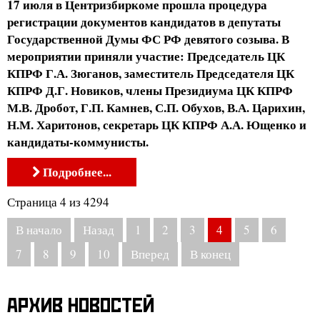
17 июля в Центризбиркоме прошла процедура
регистрации документов кандидатов в депутаты
Государственной Думы ФС РФ девятого созыва. В
мероприятии приняли участие: Председатель ЦК
КПРФ Г.А. Зюганов, заместитель Председателя ЦК
КПРФ Д.Г. Новиков, члены Президиума ЦК КПРФ
М.В. Дробот, Г.П. Камнев, С.П. Обухов, В.А. Царихин,
Н.М. Харитонов, секретарь ЦК КПРФ А.А. Ющенко и
кандидаты-коммунисты.
Подробнее...
Страница 4 из 4294
В начало
Назад
1
2
3
4
5
6
7
8
9
10
Вперед
В конец
АРХИВ НОВОСТЕЙ